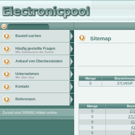
Bauteil suchen
Sitemap
Häufig gestellte Fragen
Wie funktioniert die Suche
Ankauf von Überbeständen
Unternehmen
Wir über Uns
Menge
Bezeichnun
0
37LV65/P
Kontakt
Referenzen
Menge
Beze
0
37
Zurzeit sind 595892 Artikel online.
0
37L
0
4
0
4
0
4