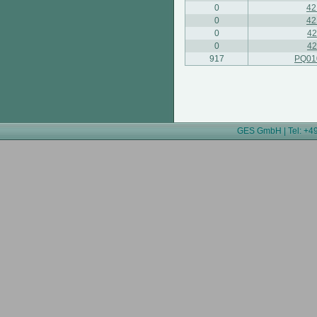
0
4
0
4
0
4
0
4
917
PQ01
GES GmbH | Tel: +49