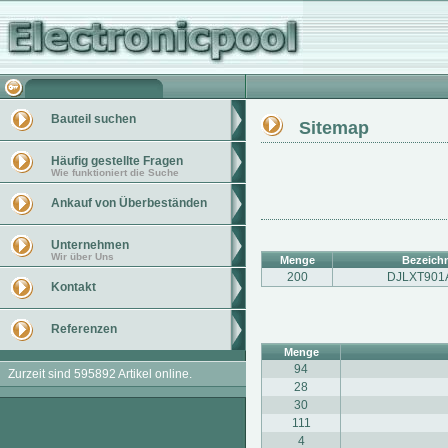
Bauteil suchen
Sitemap
Häufig gestellte Fragen
Wie funktioniert die Suche
Ankauf von Überbeständen
Unternehmen
Wir über Uns
Menge
Bezeich
200
DJLXT901
Kontakt
Referenzen
Menge
94
Zurzeit sind 595892 Artikel online.
28
30
111
4