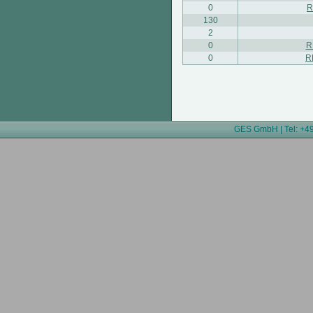
0
R
130
2
0
R
0
R
GES GmbH | Tel: +49