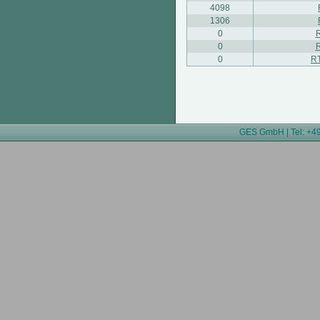
4098
1306
0
0
0
R
GES GmbH | Tel: +49